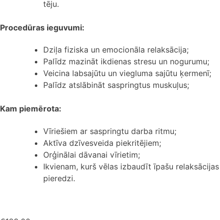
tēju.
Procedūras ieguvumi:
Dziļa fiziska un emocionāla relaksācija;
Palīdz mazināt ikdienas stresu un nogurumu;
Veicina labsajūtu un viegluma sajūtu ķermenī;
Palīdz atslābināt saspringtus muskuļus;
Kam piemērota:
Vīriešiem ar saspringtu darba ritmu;
Aktīva dzīvesveida piekritējiem;
Orģinālai dāvanai vīrietim;
Ikvienam, kurš vēlas izbaudīt īpašu relaksācijas
pieredzi.