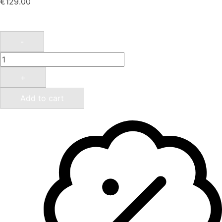
€
129.00
-
+
Add to cart