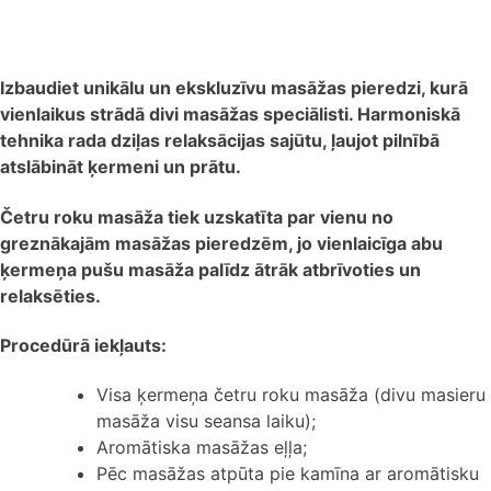
Izbaudiet unikālu un ekskluzīvu masāžas pieredzi, kurā
vienlaikus strādā divi masāžas speciālisti. Harmoniskā
tehnika rada dziļas relaksācijas sajūtu, ļaujot pilnībā
atslābināt ķermeni un prātu.
Četru roku masāža tiek uzskatīta par vienu no
greznākajām masāžas pieredzēm, jo vienlaicīga abu
ķermeņa pušu masāža palīdz ātrāk atbrīvoties un
relaksēties.
Procedūrā iekļauts:
Visa ķermeņa četru roku masāža (divu masieru
masāža visu seansa laiku);
Aromātiska masāžas eļļa;
Pēc masāžas atpūta pie kamīna ar aromātisku