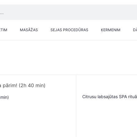
ETIM
MASĀŽAS
SEJAS PROCEDŪRAS
ĶERMENIM
D
Citrusu labsajūtas SPA ritu
0min)