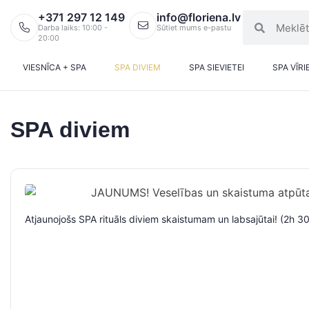
+371 297 12 149
info@floriena.lv
Darba laiks: 10:00 -
Sūtiet mums e-pastu
20:00
VIESNĪCA + SPA
SPA DIVIEM
SPA SIEVIETEI
SPA VĪRI
SPA diviem
Atjaunojošs SPA rituāls diviem skaistumam un labsajūtai! (2h 3