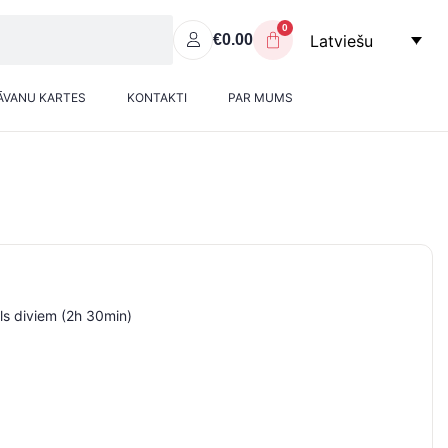
0
Latviešu
€
0.00
ĀVANU KARTES
KONTAKTI
PAR MUMS
āls diviem (2h 30min)